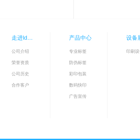
走进ld官方网站
产品中心
设备
公司介绍
专业标签
印刷设
荣誉资质
防伪标签
公司历史
彩印包装
合作客户
数码快印
广告宣传