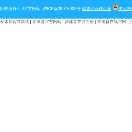
版权所有© ld官方网站 沪ICP备09076039号
印刷经营许可证
沪公网安
爱体育官方网站
|
爱体育官方网站
|
爱体育在线注册
|
爱体育在线官网（C